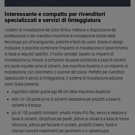
Interessante e compatto per rivenditori
specializzati e servizi di tinteggiatura
I sistemi di miscelazione dei colori Brillux mettono a disposizione dei
professionisti e dei rivenditori macchine di miscelazione dotate della
tecnologia più all'avanguardia, pratiche e facili da usare. Grazie al design
modulare, è possibile combinare l'impianto di miscelazione e l'assortimento
in base ai requisiti specifici. Il nostro concept, basato su impianti di
miscelazione su misura, è composto da paste alchidiche a base di solventi
e/o paste Aquatec prive di solventi, due macchine dosatrici o un impianto di
miscelazione, con colorimetro o scanner del colore. Perfetto per rivenditori
specializzati e servizi di tinteggiatura, il sistema di miscelazione edizione
colori Scala presenta:
ingombro ridotto grazie agli 88 cm della macchina dosatrice
–
solo 16
20 paste prive di solventi necessarie per prodotti a base di
solventi e d'acqua
più di 100 prodotti colorabili: smalto Hydro-PU-Tec, vernici e velature a
base di solventi, idropitture per pareti, pitture ai silicati e a base di resina
siliconica, pittura per facciate in acrilato, prodotti Creativ, fondi e
intonaci nonché rivestimenti per pavimenti e in calcestruzzo