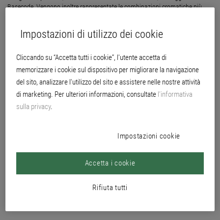
Basecode. Vengono inoltre rappresentate le combinazioni cromatiche più
idonee ed è disponibile una funzione di dettatura. Eventuali informazioni sui
prodotti Brillux e sulle misure dei contenitori in cui può essere consegnato il
Impostazioni di utilizzo dei cookie
prodotto trovato sono disponibili semplicemente nella Ricerca colore oppure
nell'
app Brillux .
Cliccando su “Accetta tutti i cookie”, l'utente accetta di
memorizzare i cookie sul dispositivo per migliorare la navigazione
del sito, analizzare l'utilizzo del sito e assistere nelle nostre attività
di marketing. Per ulteriori informazioni, consultate
l’informativa
sulla privacy
.
Impostazioni cookie
Accetta i cookie
Rifiuta tutti