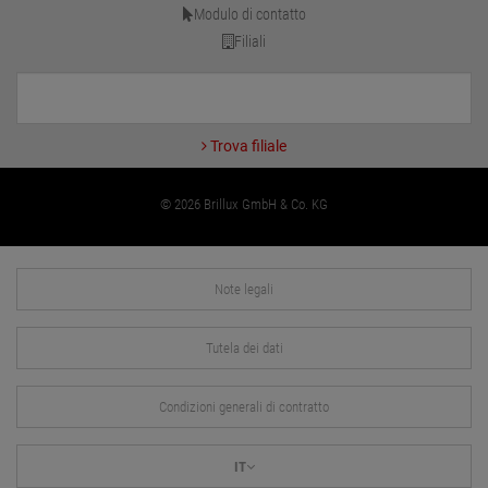
Modulo di contatto
Filiali
Trova filiale
© 2026 Brillux GmbH & Co. KG
Note legali
Tutela dei dati
Condizioni generali di contratto
IT