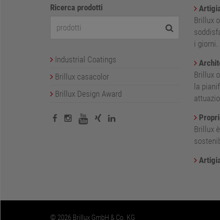
Ricerca prodotti
Artigi
Brillux 
soddisfa
i giorni.
Industrial Coatings
Archite
Brillux 
Brillux casacolor
la piani
Brillux Design Award
attuazio
Proprie
Brillux 
sostenib
Artigi
© 2026 Brillux GmbH & Co. KG