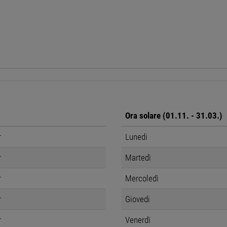
Ora solare (01.11. - 31.03.)
r
Lunedi
r
Martedì
r
Mercoledì
r
Giovedi
r
Venerdì