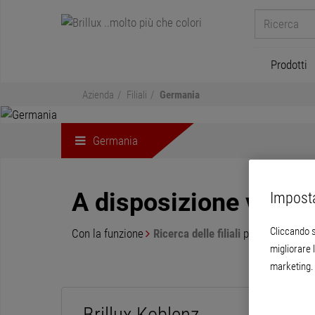
Prodotti
Azienda
Filiali
Germania
Germania
A disposizione vicino
Imposta
Cliccando s
Con la funzione
Ricerca delle filiali
potete trovare 
migliorare l
marketing. 