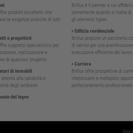
ani
Brillux è il partner a cui affidars
offre prodotti eccellenti che
pienamente quando si tratta di 
no le esigenze pratiche di tutti
gli elementi lignei.
Edilizia residenziale
tti e progettisti
Brillux propone un pacchetto c
offre supporto specialistico per
di servizi per una pianificazion
ficazione, realizzazione e
esecuzione efficiente dei lavori
ne di qualsiasi progetto.
Carriera
tari di immobili
Brillux offre prospettive di carri
è attenta alla salubrità e
interessanti e molteplici opport
ilità degli ambienti.
perfezionamento professionale
anato del legno
Note l