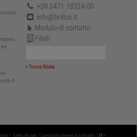
+39 0471 18324-00
i
rivestire
info@brillux.it
Modulo di contatto
Filiali
ompleto
e ed
.
Trova filiale
era
unità di
.
egali
Tutela dei dati
Condizioni generali di contratto
IT