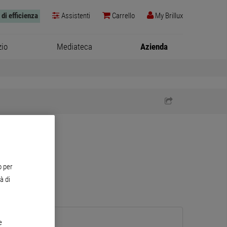
 di efficienza
Assistenti
Carrello
My Brillux
zio
Mediateca
Azienda
o per
à di
e