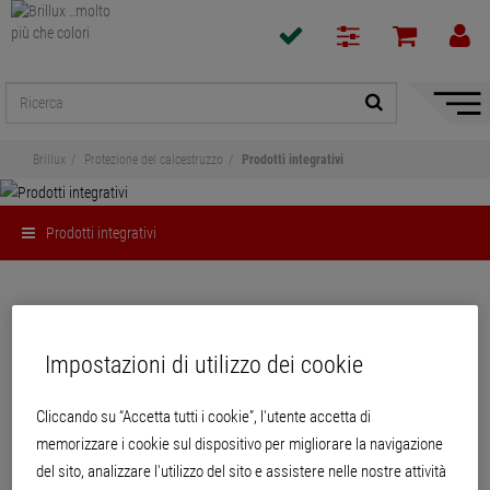
Mostra
/
Nascon
Brillux
Protezione del calcestruzzo
Prodotti integrativi
naviga
Prodotti integrativi
Condividi
Prodotti integrativi
Impostazioni di utilizzo dei cookie
Cliccando su “Accetta tutti i cookie”, l'utente accetta di
memorizzare i cookie sul dispositivo per migliorare la navigazione
del sito, analizzare l'utilizzo del sito e assistere nelle nostre attività
PRODOTTI