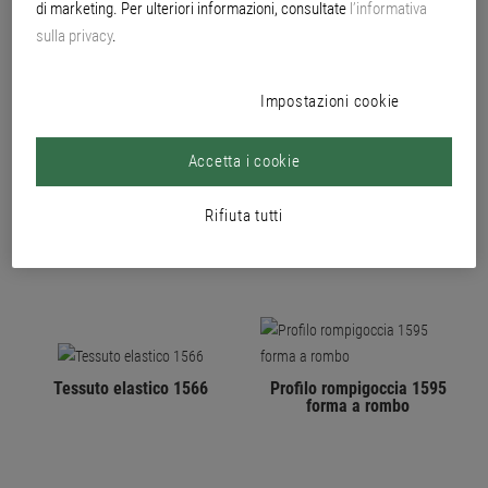
di marketing. Per ulteriori informazioni, consultate
l’informativa
sulla privacy
.
Impostazioni cookie
Accetta i cookie
Adesivo per armatura 480
Profilo rompigoccia 1595
forma tirangolare
Rifiuta tutti
Tessuto elastico 1566
Profilo rompigoccia 1595
forma a rombo