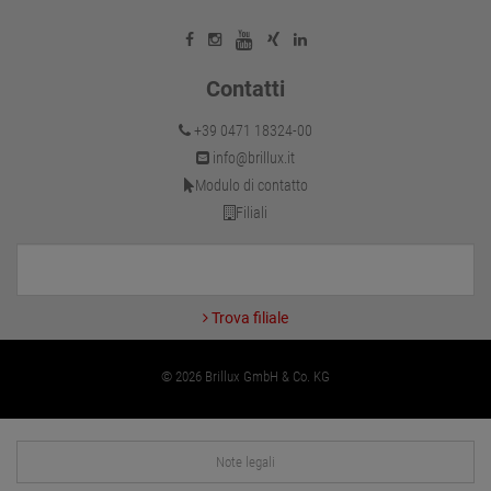
Contatti
+39 0471 18324-00
info@brillux.it
Modulo di contatto
Filiali
Trova filiale
© 2026 Brillux GmbH & Co. KG
Note legali