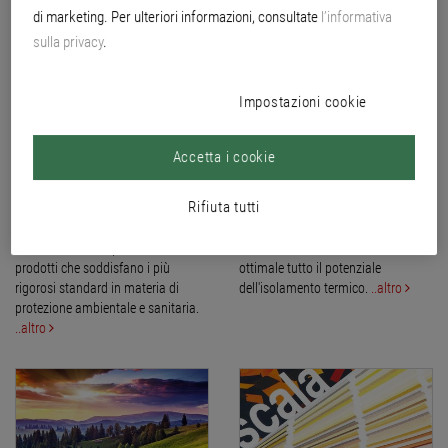
di marketing. Per ulteriori informazioni, consultate
l’informativa
sulla privacy
.
Impostazioni cookie
Accetta i cookie
Salute
Isolamento perfetto
Rifiuta tutti
Per ogni esigenza applicativa
Grazie a sistemi innovativi, Brillux
Brillux mette a disposizione
consente di sfruttare in maniera
prodotti che soddisfano i più
ottimale tutto il potenziale
rigorosi standard in materia di
dell'isolamento termico.
..altro
protezione ambientale e sanitaria.
..altro