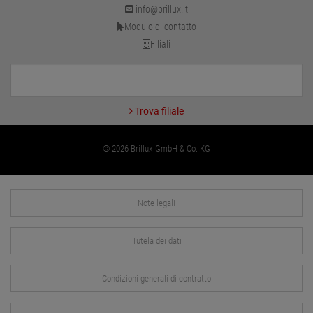
info@brillux.it
Modulo di contatto
Filiali
Trova filiale
© 2026 Brillux GmbH & Co. KG
Note legali
Tutela dei dati
Condizioni generali di contratto