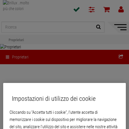
Mostra
/
Proprietari
Nascon
naviga
Proprietari
Qualità del marchio su cui potete
contare
Impostazioni di utilizzo dei cookie
Isolamento a cappotto di facciate, rivestimenti di sottotetti o soffitti di
Cliccando su “Accetta tutti i cookie”, l'utente accetta di
scantinati, vernici e velature, pitture e intonaci, benessere e design creativo di
interni: Brillux è... molto più che colori!
memorizzare i cookie sul dispositivo per migliorare la navigazione
del sito, analizzare l'utilizzo del sito e assistere nelle nostre attività