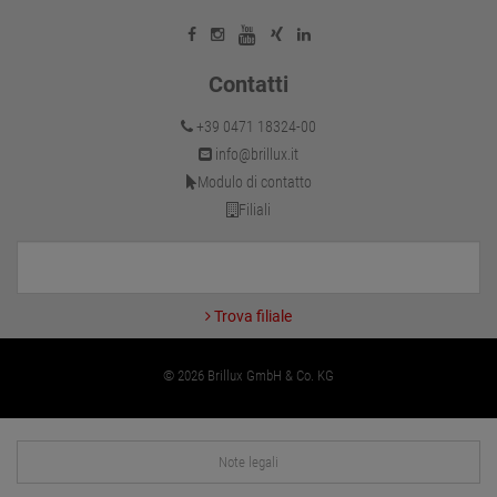
Contatti
+39 0471 18324-00
info@brillux.it
Modulo di contatto
Filiali
Trova filiale
© 2026 Brillux GmbH & Co. KG
Note legali