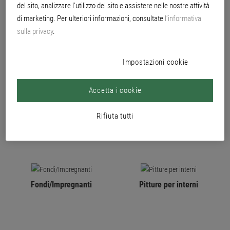
una superficie finale di qualità superiore. Con il sistema tintometrico
del sito, analizzare l'utilizzo del sito e assistere nelle nostre attività
Brillux si possono, inoltre, realizzare progetti cromatici complessi che
di marketing. Per ulteriori informazioni, consultate
l’informativa
rispondono alle esigenze più elevate.
sulla privacy
.
Impostazioni cookie
PRODOTTI
Accetta i cookie
Rifiuta tutti
Fondi/Impregnanti
Pitture per interni