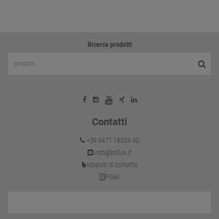
Ricerca prodotti
Contatti
+39 0471 18324-00
info@brillux.it
Modulo di contatto
Filiali