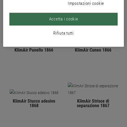
Impostazioni cookie
Accetta i cookie
Rifiuta tutti
KlimAir Panello 1866
KlimAir Cuneo 1866
KlimAir Stucco adesivo
KlimAir Strisce di
1868
separazione 1867