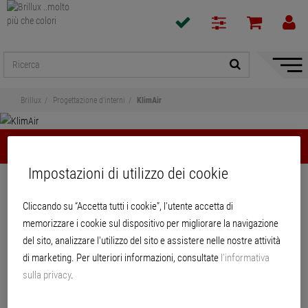
Mostra
/
Nascon
Brillux
Progettazione d’interni
KlimAir
naviga
KlimAir
Impostazioni di utilizzo dei cookie
Condividi
Cliccando su “Accetta tutti i cookie”, l'utente accetta di
KlimAir
memorizzare i cookie sul dispositivo per migliorare la navigazione
del sito, analizzare l'utilizzo del sito e assistere nelle nostre attività
di marketing. Per ulteriori informazioni, consultate
l’informativa
sulla privacy
.
PRODOTTI