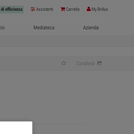
 di efficienza
Assistenti
Carrello
My Brillux
zio
Mediateca
Azienda
Condividi