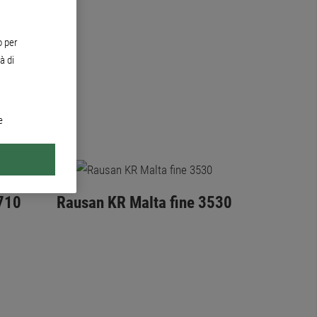
o per
à di
e
3710
Rausan KR Malta fine 3530