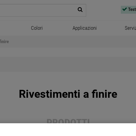
Test
Colori
Applicazioni
Servi
finire
Rivestimenti a finire
PRODOTTI