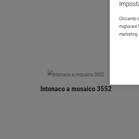
Imposta
Cliccando s
migliorare l
marketing. 
Intonaco a mosaico 3552