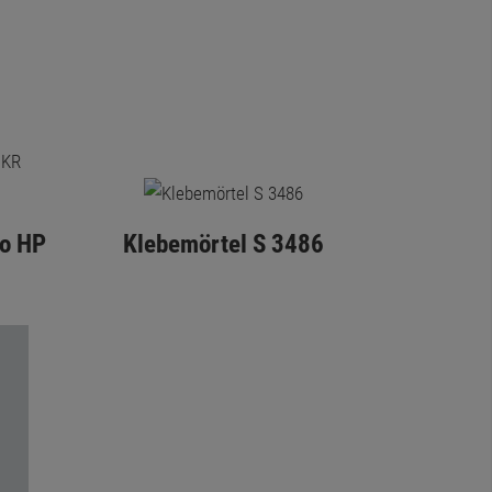
to HP
Klebemörtel S 3486