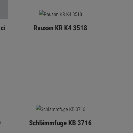
ci
Rausan KR K4 3518
0
Schlämmfuge KB 3716