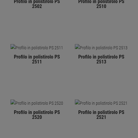
Profilo in polistirolo PS
Profilo in polistirolo PS
2502
2510
Profilo in polistirolo PS
Profilo in polistirolo PS
2511
2513
Profilo in polistirolo PS
Profilo in polistirolo PS
2520
2521