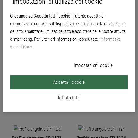
Impostazioni di utilizzo dei cookie
Cliccando su “Accetta tutti i cookie”, l'utente accetta di
memorizzare i cookie sul dispositivo per migliorare la navigazione
Profilo angolare EP 1109
Profilo angolare EP 1110
del sito, analizzare l'utilizzo del sito e assistere nelle nostre attività
di marketing. Per ulteriori informazioni, consultate
l’informativa
sulla privacy
.
Impostazioni cookie
Accetta i cookie
Profilo angolare EP 1112
Profilo angolare EP 1112
Rifiuta tutti