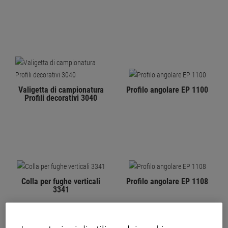
Valigetta di campionatura
Profilo angolare EP 1100
Profili decorativi 3040
Colla per fughe verticali
Profilo angolare EP 1108
3341