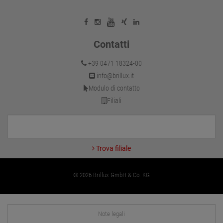
Contatti
+39 0471 18324-00
info@brillux.it
Modulo di contatto
Filiali
Trova filiale
© 2026 Brillux GmbH & Co. KG
Note legali