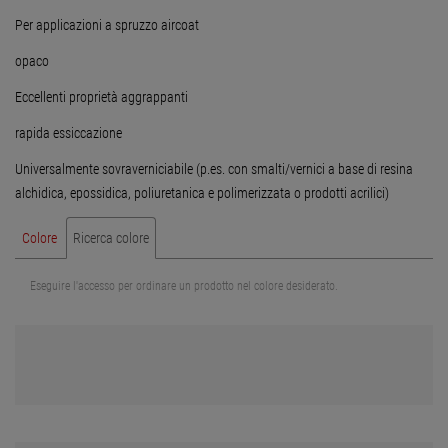
Per applicazioni a spruzzo aircoat
opaco
Eccellenti proprietà aggrappanti
rapida essiccazione
Universalmente sovraverniciabile (p.es. con smalti/vernici a base di resina
alchidica, epossidica, poliuretanica e polimerizzata o prodotti acrilici)
Colore
Ricerca colore
Eseguire l'accesso per ordinare un prodotto nel colore desiderato.