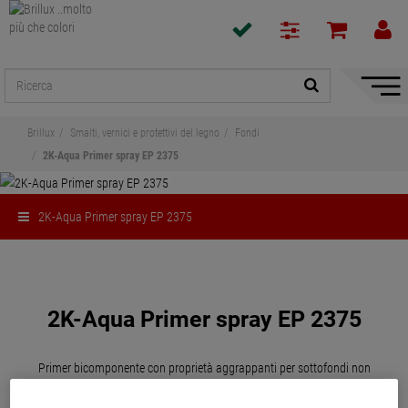
Mostra
/
Nascon
Brillux
Smalti, vernici e protettivi del legno
Fondi
naviga
2K-Aqua Primer spray EP 2375
2K-Aqua Primer spray EP 2375
Condividi
2K-Aqua Primer spray EP 2375
Primer bicomponente con proprietà aggrappanti per sottofondi non
assorbenti, p.es. zinco, acciaio zincato, alluminio, ferro/acciaio, pannelli in
fibrocemento di vario genere e pannelli e in resina melamminica.