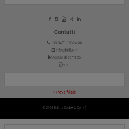
Contatti
+39 0471 18324-00
info@brillux.it
Modulo di contatto
Filiali
Trova filiale
© 2026 Brillux GmbH & Co. KG