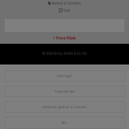
Modulo di contatto
Filiali
Trova filiale
© 2026 Brillux GmbH & Co. KG
Note legali
Tutela dei dati
Condizioni generali di contratto
IT