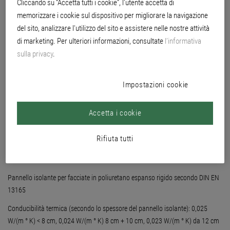
Cliccando su “Accetta tutti i cookie”, l'utente accetta di
memorizzare i cookie sul dispositivo per migliorare la navigazione
del sito, analizzare l'utilizzo del sito e assistere nelle nostre attività
di marketing. Per ulteriori informazioni, consultate
l’informativa
sulla privacy
.
Impostazioni cookie
Accetta i cookie
Rifiuta tutti
Pannello isolante per facciate in poliuretano espanso rigido secondo DIN EN
13165
Conducibilità termica (secondo lo spessore del pannello isolante): 0,025
W/(m ° K) < 8 cm, 0,024 W/(m ° K) 8 cm + 10 cm, 0,023 W/(m ° K) da 12 cm