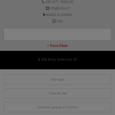
+39 0471 18324-00
info@brillux.it
Modulo di contatto
Filiali
Trova filiale
© 2026 Brillux GmbH & Co. KG
Note legali
Tutela dei dati
Condizioni generali di contratto