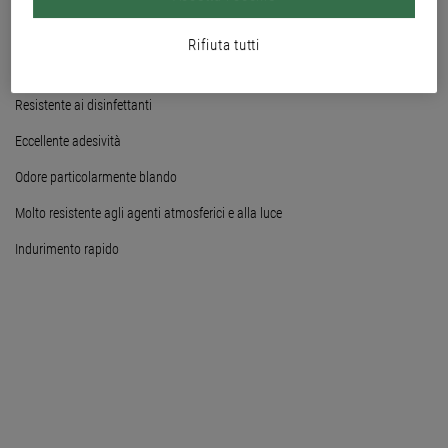
opaco
Rifiuta tutti
Molto resistente alle sollecitazioni meccaniche e chimiche
Resistente ai disinfettanti
Eccellente adesività
Odore particolarmente blando
Molto resistente agli agenti atmosferici e alla luce
Indurimento rapido