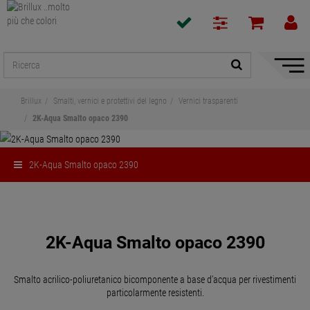
Mostra
/
Nascon
Brillux
Smalti, vernici e protettivi del legno
Vernici trasparenti
naviga
2K-Aqua Smalto opaco 2390
2K-Aqua Smalto opaco 2390
Condividi
2K-Aqua Smalto opaco 2390
Smalto acrilico-poliuretanico bicomponente a base d’acqua per rivestimenti
particolarmente resistenti.