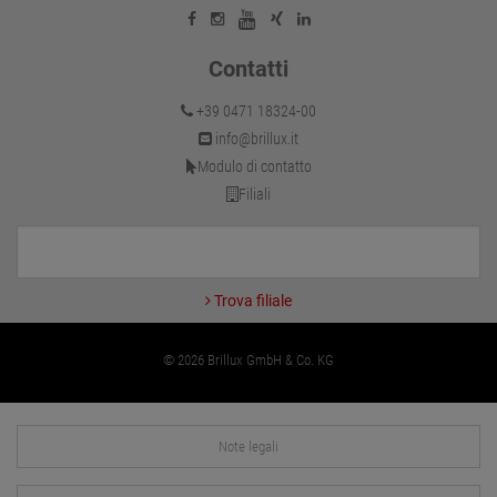
Contatti
+39 0471 18324-00
info@brillux.it
Modulo di contatto
Filiali
Trova filiale
© 2026 Brillux GmbH & Co. KG
Note legali