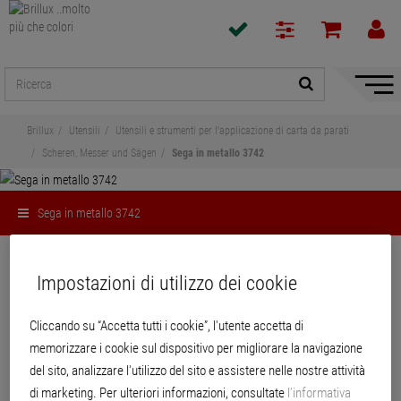
Mostra
/
Nascon
Brillux
Utensili
Utensili e strumenti per l'applicazione di carta da parati
naviga
Scheren, Messer und Sägen
Sega in metallo 3742
Sega in metallo 3742
Condividi
Impostazioni di utilizzo dei cookie
Sega in metallo 3742
Cliccando su “Accetta tutti i cookie”, l'utente accetta di
memorizzare i cookie sul dispositivo per migliorare la navigazione
Robusta sega in metallo in tubo quadrato piegato. Arresto vite per la
del sito, analizzare l'utilizzo del sito e assistere nelle nostre attività
sostituzione senza problemi della lama della sega integrato
di marketing. Per ulteriori informazioni, consultate
l’informativa
nell'impugnatura. Lama con 8 livelli di regolazione. Per taglio a misura di ad