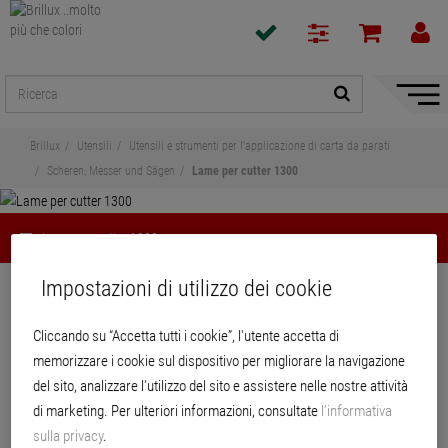
Mostra
/
Nascon
Brillux
Utensili
Utensili e strumenti per l'applicazione di carta da parati
naviga
Scheren, Messer und Sägen
Lame per cutter 1300
Lame per cutter 1300
Impostazioni di utilizzo dei cookie
Condividi
Cliccando su “Accetta tutti i cookie”, l'utente accetta di
Lame per cutter 1300
memorizzare i cookie sul dispositivo per migliorare la navigazione
del sito, analizzare l'utilizzo del sito e assistere nelle nostre attività
Lama affi lata con angolo di taglio acuto per tagli fi ni, veloci e precisi.
di marketing. Per ulteriori informazioni, consultate
l’informativa
sulla privacy
.