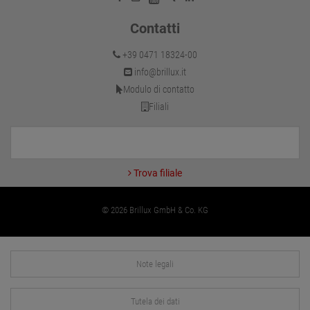
Contatti
+39 0471 18324-00
info@brillux.it
Modulo di contatto
Filiali
Trova filiale
© 2026 Brillux GmbH & Co. KG
Note legali
Tutela dei dati