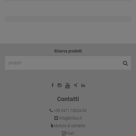
Ricerca prodotti
Contatti
+39 0471 18324-00
info@brillux.it
Modulo di contatto
Filiali