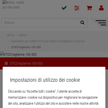
Mostra
/
Nascon
Brillux
Utensili
naviga
Apparecchi per sistemi ETICS per tagliare, carteggiare e aspirare
ETICS taglierina 105-30S
ETICS taglierina 105-30S
Condividi
Impostazioni di utilizzo dei cookie
ETICS taglierina 105-30S
Cliccando su “Accetta tutti i cookie”, l'utente accetta di
memorizzare i cookie sul dispositivo per migliorare la navigazione
del sito, analizzare l'utilizzo del sito e assistere nelle nostre attività
Taglierina robusta e facile da utilizzare per il taglio termico di pannelli isolanti