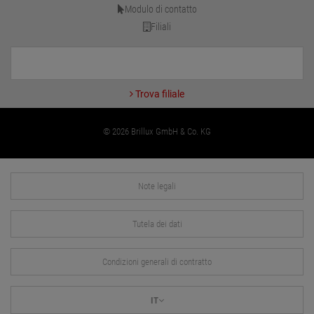
Modulo di contatto
Filiali
Trova filiale
© 2026 Brillux GmbH & Co. KG
Note legali
Tutela dei dati
Condizioni generali di contratto
IT