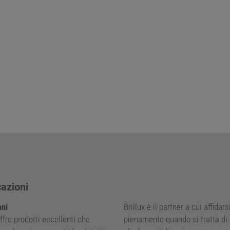
cazioni
ani
Brillux è il partner a cui affidars
offre prodotti eccellenti che
pienamente quando si tratta di 