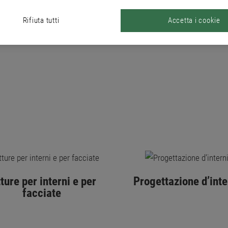
PRODOTTI
Rifiuta tutti
Accetta i cookie
tture per interni e per
Progettazione d’inte
facciate