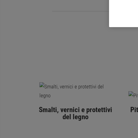
Smalti, vernici e protettivi
Pi
del legno