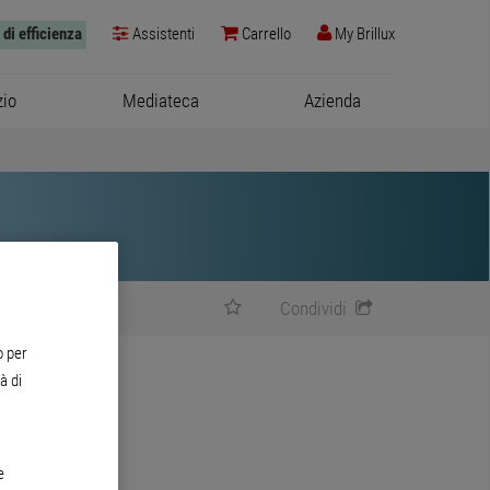
 di efficienza
Assistenti
Carrello
My Brillux
zio
Mediateca
Azienda
Condividi
o per
à di
e