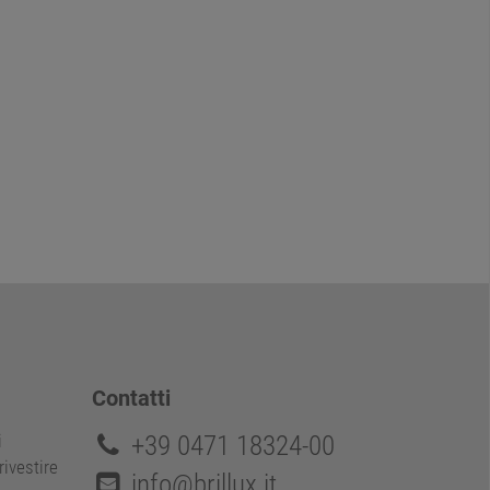
Contatti
+39 0471 18324-00
i
rivestire
info@brillux.it